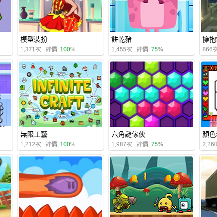
模型裝扮
餅乾豬
擁抱
1,371次 . 評價:
100
%
1,455次 . 評價:
75
%
866次
無限工藝
六角謎傢伙
顏色
1,212次 . 評價:
100
%
1,987次 . 評價:
75
%
2,26