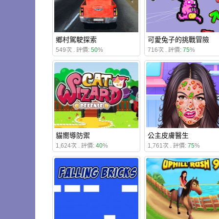
鄉村駕駛探索
可愛兔子的挑戰冒險
549次 . 評價:
50
%
716次 . 評價:
75
%
貓嚮導防禦
公主皮膚醫生
1,624次 . 評價:
40
%
1,761次 . 評價:
75
%