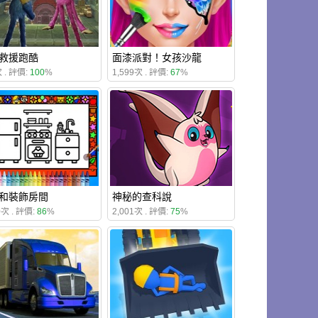
救援跑酷
面漆派對！女孩沙龍
 . 評價:
100
%
1,599次 . 評價:
67
%
和裝飾房間
神秘的查科說
0次 . 評價:
86
%
2,001次 . 評價:
75
%