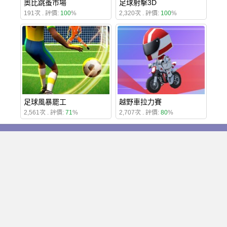
奧比跳蚤市場
足球射擊3D
191次 . 評價:
100
%
2,320次 . 評價:
100
%
足球風暴罷工
越野車拉力賽
2,561次 . 評價:
71
%
2,707次 . 評價:
80
%