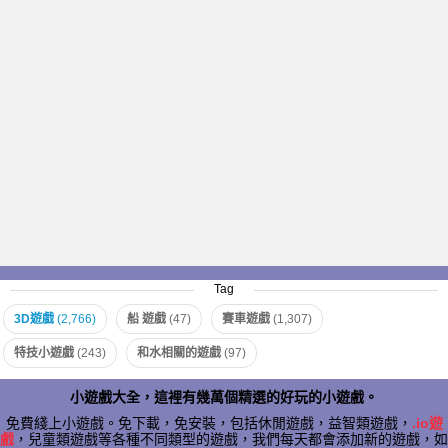
Tag
3D遊戲
(2,766)
船 遊戲
(47)
賽車遊戲
(1,307)
特技小遊戲
(243)
和水相關的遊戲
(97)
小遊戲大全，這裡有幾萬個精選的好玩的小遊戲。
免費綫上小遊戲。免下載，免安裝，包括休閒遊戲，益智類遊戲，
.io遊
戲
，兒童類遊戲等各種不同類型的遊戲，我們每天都會添加新的遊戲，如