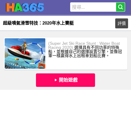
超級噴氣滑雪特技：2020年水上賽艇
評價
(Super Jet Ski Race Stunt : Water Boat
Racing 2020)
選擇具有不同功率的特殊
船，並根據自己的選擇設置引擎，並像冠
軍一樣贏得水上出租車划船比賽。
開始遊戲