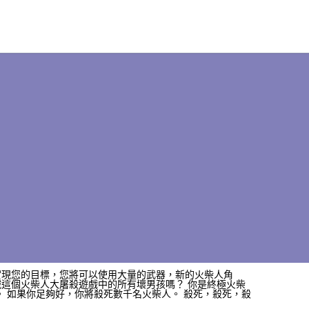
實現您的目標，您將可以使用大量的武器，新的火柴人角
滅這個火柴人大屠殺遊戲中的所有壞男孩嗎？ 你是終極火柴
。 如果你足夠好，你將殺死數千名火柴人。 殺死，殺死，殺