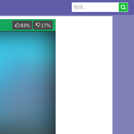
83
%
17
%