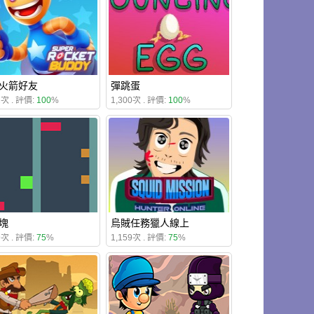
火箭好友
彈跳蛋
2次 . 評價:
100
%
1,300次 . 評價:
100
%
塊
烏賊任務獵人線上
9次 . 評價:
75
%
1,159次 . 評價:
75
%