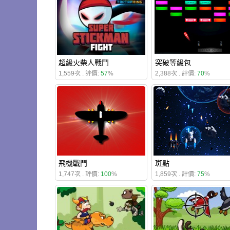
超級火柴人戰鬥
突破等級包
1,559次 . 評價:
57
%
2,388次 . 評價:
70
%
飛機戰鬥
斑點
1,747次 . 評價:
100
%
1,859次 . 評價:
75
%