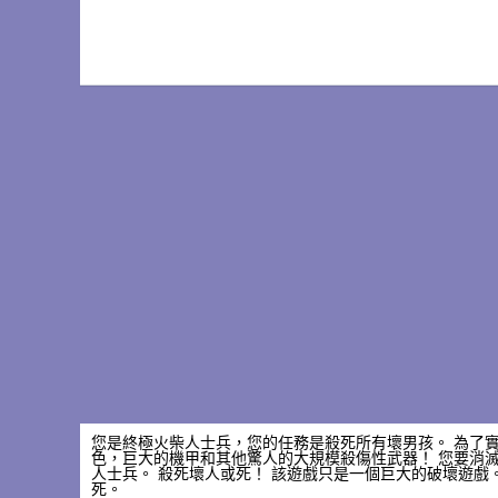
您是終極火柴人士兵，您的任務是殺死所有壞男孩。 為了
色，巨大的機甲和其他驚人的大規模殺傷性武器！ 您要消
人士兵。 殺死壞人或死！ 該遊戲只是一個巨大的破壞遊戲
死。