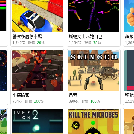
警察多層停車場
蜥蜴女士vs她自己
超級
1,742次 . 評價:
29
%
1,154次 . 評價:
75
%
1,36
小探險家
吊索
移動
704次 . 評價:
100
%
890次 . 評價:
100
%
1,52