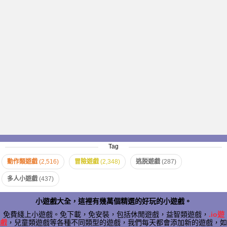
Tag
動作類遊戲
(2,516)
冒險遊戲
(2,348)
逃脱遊戲
(287)
多人小遊戲
(437)
小遊戲大全，這裡有幾萬個精選的好玩的小遊戲。
免費綫上小遊戲。免下載，免安裝，包括休閒遊戲，益智類遊戲，
.io遊
戲
，兒童類遊戲等各種不同類型的遊戲，我們每天都會添加新的遊戲，如