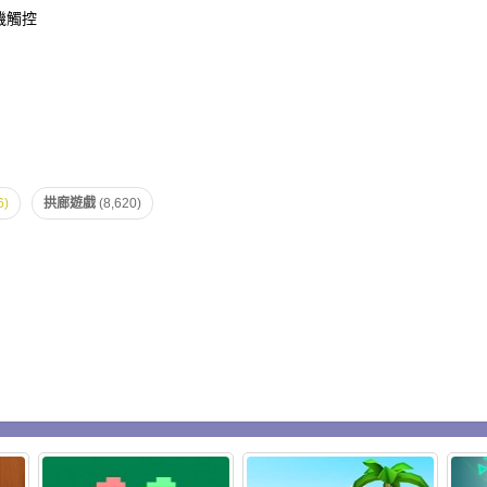
機觸控
6)
拱廊遊戲
(8,620)