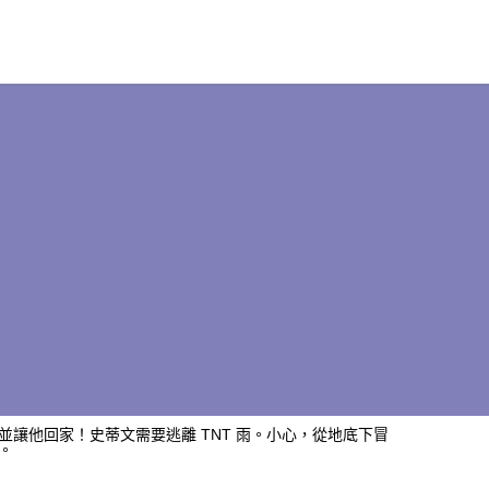
讓他回家！史蒂文需要逃離 TNT 雨。小心，從地底下冒
。