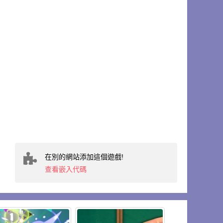
在別的網站添加這個遊戲!
查看嵌入代碼