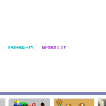
收集類小遊戲
(6,376)
超休閒遊戲
(2,201)