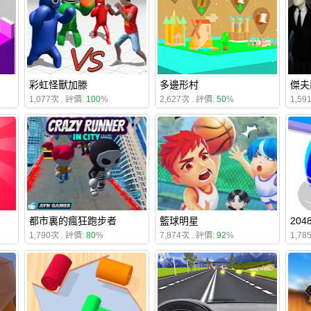
彩虹怪獸加滕
多邊形村
傑夫
1,077次 . 評價:
100
%
2,627次 . 評價:
50
%
1,59
都市裏的瘋狂跑步者
籃球明星
204
1,790次 . 評價:
80
%
7,874次 . 評價:
92
%
1,78