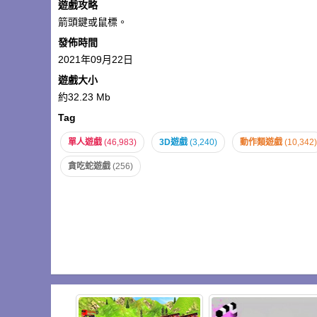
遊戲攻略
箭頭鍵或鼠標。
發佈時間
2021年09月22日
遊戲大小
約32.23 Mb
Tag
單人遊戲
(46,983)
3D遊戲
(3,240)
動作類遊戲
(10,342)
貪吃蛇遊戲
(256)