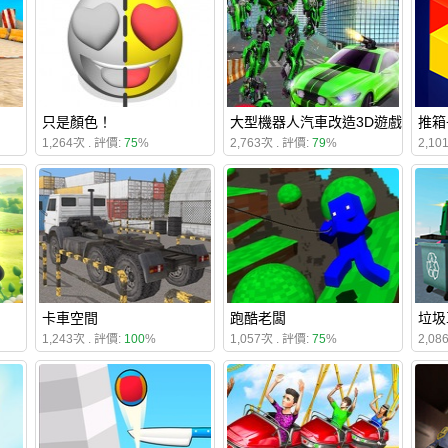
只是顏色！
大型機器人汽車改造3D遊戲
推箱
1,264次 . 評價:
75
%
2,763次 . 評價:
79
%
2,10
卡車空間
跑酷老闆
垃圾
1,243次 . 評價:
100
%
1,057次 . 評價:
75
%
2,08