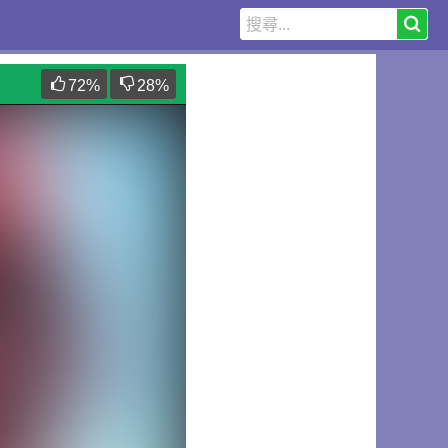
72
%
28
%