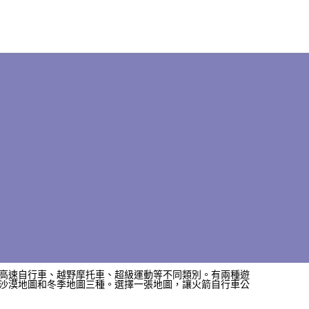
高速自行車、越野摩托車、超級運動等不同類別。有兩種遊
沙漠地圖和冬季地圖三種。選擇一張地圖，讓火箭自行車公