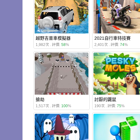
越野吉普車模擬器
2021自行車特技賽
1,982次 . 評價:
58
%
2,401次 . 評價:
74
%
搶劫
討厭的鼴鼠
1,517次 . 評價:
100
%
190次 . 評價:
75
%