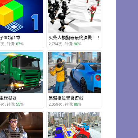
子3D第1章
火柴人模擬器最終決戰！！
1次 . 評價:
67
%
2,754次 . 評價:
90
%
車模擬器
黑幫槍殺警詧遊戲
6次 . 評價:
55
%
2,059次 . 評價:
89
%