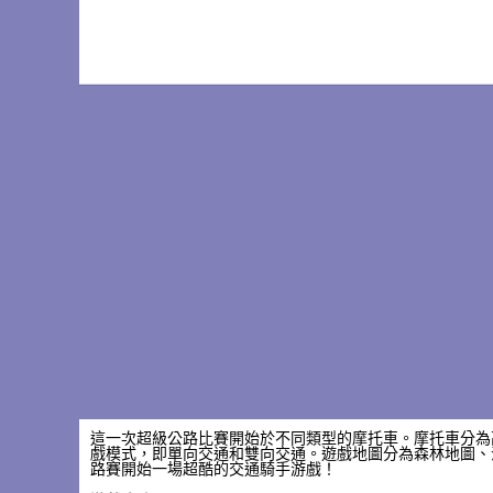
這一次超級公路比賽開始於不同類型的摩托車。摩托車分為
戲模式，即單向交通和雙向交通。遊戲地圖分為森林地圖、
路賽開始一場超酷的交通騎手游戲！