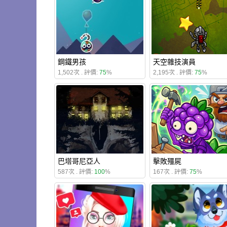
鋼鐵男孩
天空雜技演員
1,502次 . 評價:
75
%
2,195次 . 評價:
75
%
巴塔哥尼亞人
擊敗殭屍
587次 . 評價:
100
%
167次 . 評價:
75
%