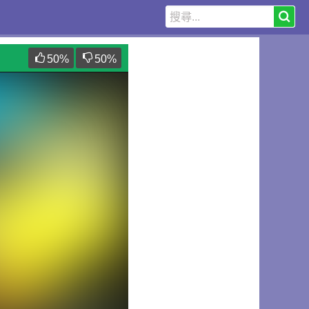
50
%
50
%