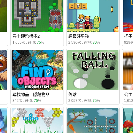
爵士硬幣很多2
超級好男孩
杯子
1,655次 . 評價:
75
%
2,590次 . 評價:
80
%
929次
尋找物品 - 隱藏物品
落球
公主
342次 . 評價:
75
%
2,057次 . 評價:
75
%
1,61