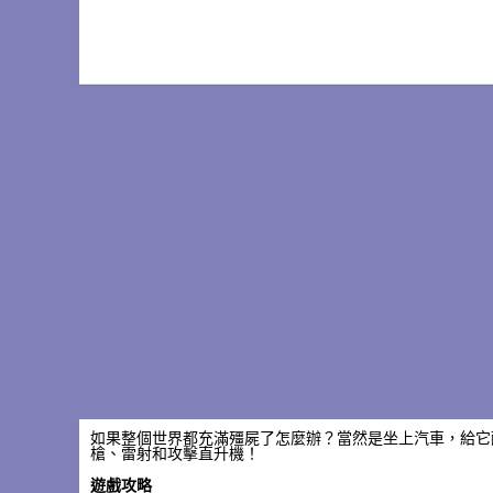
如果整個世界都充滿殭屍了怎麼辦？當然是坐上汽車，給它
槍、雷射和攻擊直升機！
遊戲攻略