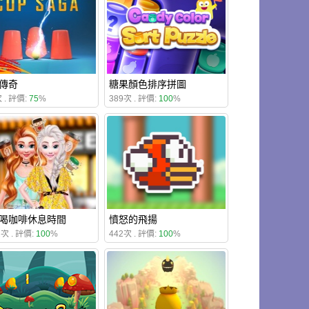
傳奇
糖果顏色排序拼圖
 . 評價:
75
%
389次 . 評價:
100
%
喝咖啡休息時間
憤怒的飛揚
2次 . 評價:
100
%
442次 . 評價:
100
%