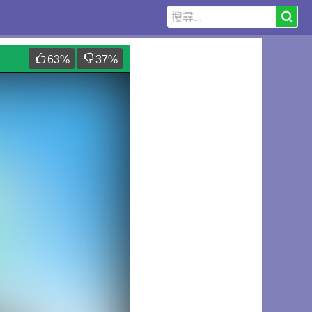
63
%
37
%