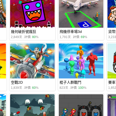
幾何破折號瘋狂
飛機停車場3d
貨幣
2,849次 . 評價:
80
%
1,791次 . 評價:
69
%
3,23
空戰2D
棍子人群戰鬥
賽車
1,839次 . 評價:
60
%
823次 . 評價:
100
%
1,85