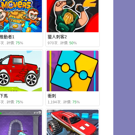
推動者1
獵人刺客2
3次 . 評價:
75
%
970次 . 評價:
50
%
下馬
衝刺
2次 . 評價:
75
%
1,194次 . 評價:
75
%