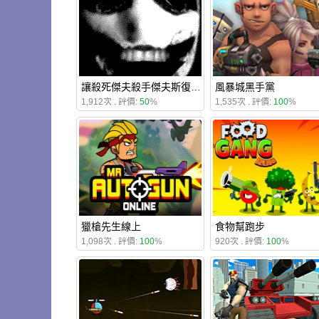
讓殺死傑夫殺手傑夫斯復仇2020
風暴城黑手黨
1,912次 . 評價:
50
%
1,535次 . 評價:
100
%
獵槍先生線上
食物幫跑步
1,098次 . 評價:
100
%
920次 . 評價:
100
%