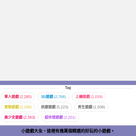
Tag
單人遊戲
(2,285)
3D遊戲
(2,766)
上癮遊戲
(1,039)
冒險遊戲
(2,348)
拱廊遊戲
(5,223)
男生遊戲
(1,508)
美少女遊戲
(2,563)
超休閒遊戲
(2,201)
小遊戲大全，這裡有幾萬個精選的好玩的小遊戲。