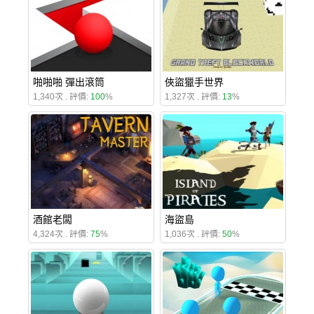
啪啪啪 彈出滾筒
俠盜獵手世界
1,340次 . 評價:
100
%
1,327次 . 評價:
13
%
酒館老闆
海盜島
4,324次 . 評價:
75
%
1,036次 . 評價:
50
%