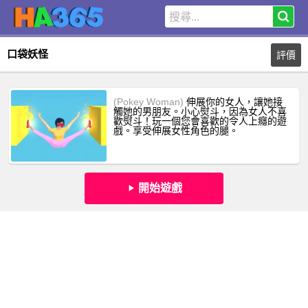
口袋妖怪
評價
(Pokey Woman)
伸展你的女人，讓她接
觸她的男朋友。小心熨斗，因為女人不喜
歡熨斗！玩一個您會喜歡的令人上癮的遊
戲。享受伸展女性角色的腿。
開始遊戲