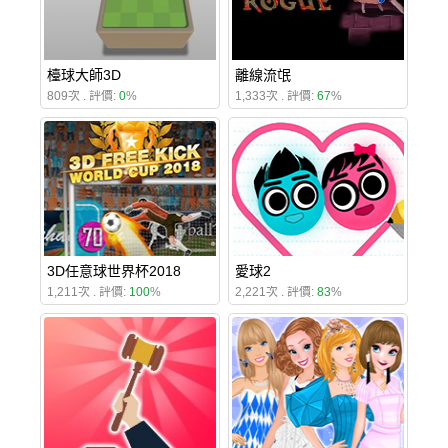
檯球大師3D
離線流氓
809次 . 評價:
0
%
1,333次 . 評價:
67
%
3D任意球世界杯2018
愛球2
1,211次 . 評價:
100
%
2,221次 . 評價:
83
%