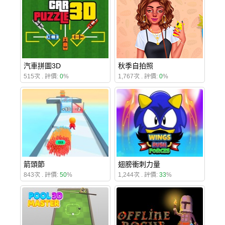
汽車拼圖3D
秋季自拍照
515次 . 評價:
0
%
1,767次 . 評價:
0
%
箭頭節
翅膀衝刺力量
843次 . 評價:
50
%
1,244次 . 評價:
33
%