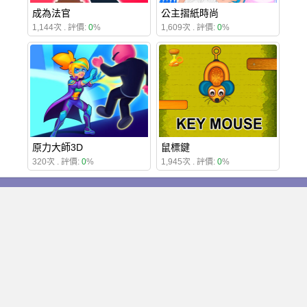
成為法官
公主摺紙時尚
1,144次 . 評價:
0
%
1,609次 . 評價:
0
%
原力大師3D
鼠標鍵
320次 . 評價:
0
%
1,945次 . 評價:
0
%