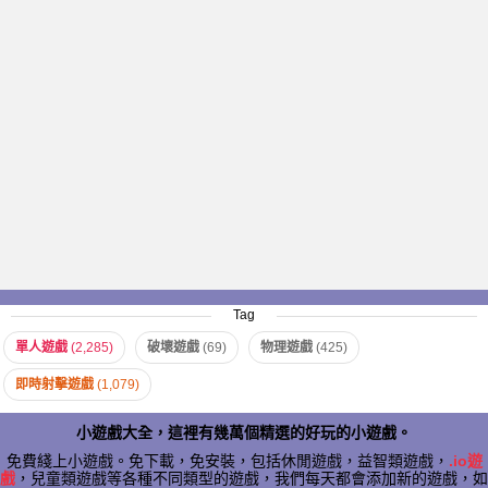
Tag
單人遊戲
(2,285)
破壞遊戲
(69)
物理遊戲
(425)
即時射擊遊戲
(1,079)
小遊戲大全，這裡有幾萬個精選的好玩的小遊戲。
免費綫上小遊戲。免下載，免安裝，包括休閒遊戲，益智類遊戲，
.io遊
戲
，兒童類遊戲等各種不同類型的遊戲，我們每天都會添加新的遊戲，如