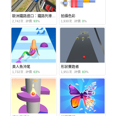
歐洲鐵路道口：鐵路列車通過3D
拍攝色彩
2,742次 . 評價:
93
%
1,930次 . 評價:
0
%
美人魚沖尾
形狀賽跑者
1,732次 . 評價:
63
%
1,951次 . 評價:
83
%