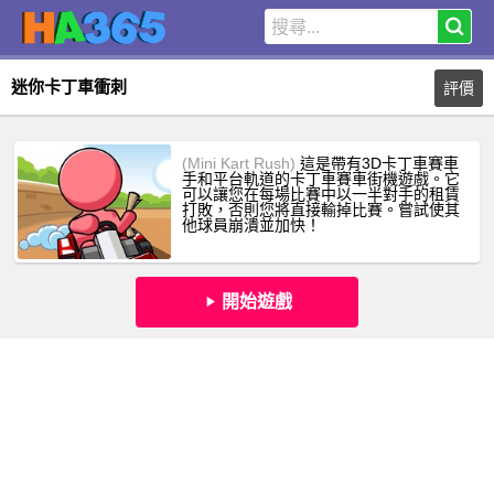
迷你卡丁車衝刺
評價
(Mini Kart Rush)
這是帶有3D卡丁車賽車
手和平台軌道的卡丁車賽車街機遊戲。它
可以讓您在每場比賽中以一半對手的租賃
打敗，否則您將直接輸掉比賽。嘗試使其
他球員崩潰並加快！
開始遊戲