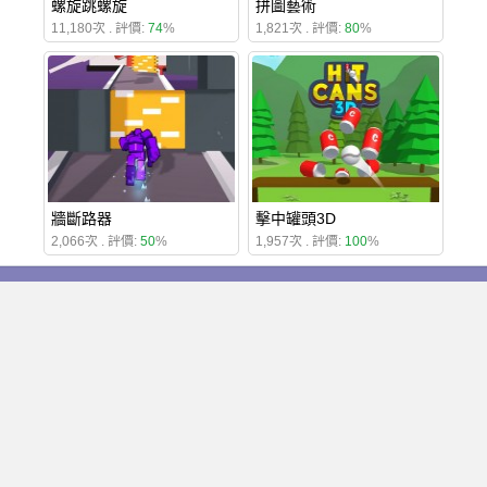
螺旋跳螺旋
拼圖藝術
11,180次 . 評價:
74
%
1,821次 . 評價:
80
%
牆斷路器
擊中罐頭3D
2,066次 . 評價:
50
%
1,957次 . 評價:
100
%