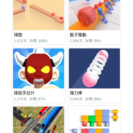
球跑
骰子推動
1,813次 . 評價:
100
%
1,984次 . 評價:
94
%
摔跤手拉什
彈力棒
1,275次 . 評價:
67
%
2,044次 . 評價:
86
%