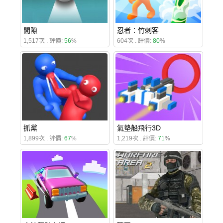
間隙
忍者：竹刺客
1,517次 . 評價:
56
%
604次 . 評價:
80
%
抓黨
氣墊船飛行3D
1,899次 . 評價:
67
%
1,219次 . 評價:
71
%