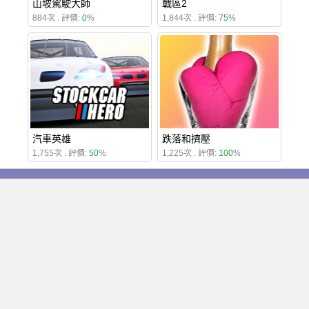
山坡駕駛大師
戰區2
884次 . 評價:
0
%
1,844次 . 評價:
75
%
汽車英雄
跌落和擠壓
1,755次 . 評價:
50
%
1,225次 . 評價:
100
%