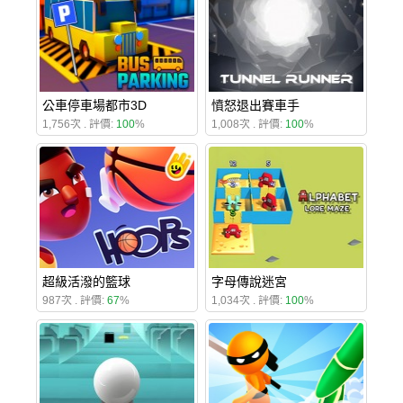
公車停車場都市3D
憤怒退出賽車手
1,756次 . 評價:
100
%
1,008次 . 評價:
100
%
超級活潑的籃球
字母傳說迷宮
987次 . 評價:
67
%
1,034次 . 評價:
100
%