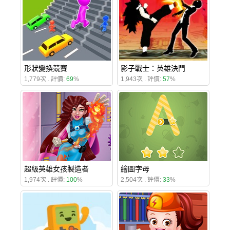
形狀變換競賽
影子戰士：英雄決鬥
1,779次 . 評價:
69
%
1,943次 . 評價:
57
%
超級英雄女孩製造者
繪圖字母
1,974次 . 評價:
100
%
2,504次 . 評價:
33
%