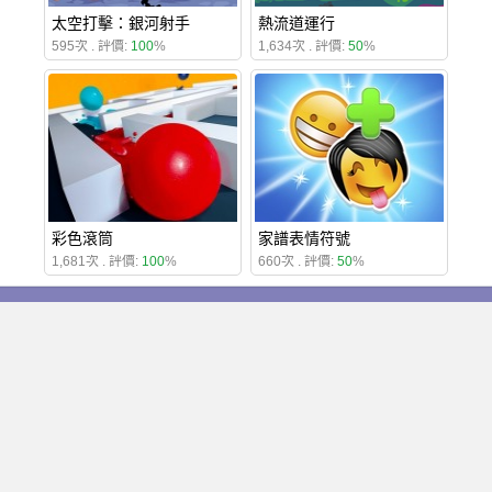
太空打擊：銀河射手
熱流道運行
595次 . 評價:
100
%
1,634次 . 評價:
50
%
彩色滾筒
家譜表情符號
1,681次 . 評價:
100
%
660次 . 評價:
50
%