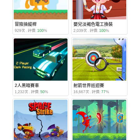
冒險操縱桿
嬰兒淡褐色電工換裝
929次 . 評價:
100
%
2,039次 . 評價:
100
%
2人黑暗賽車
射箭世界巡迴賽
1,232次 . 評價:
50
%
16,667次 . 評價:
77
%