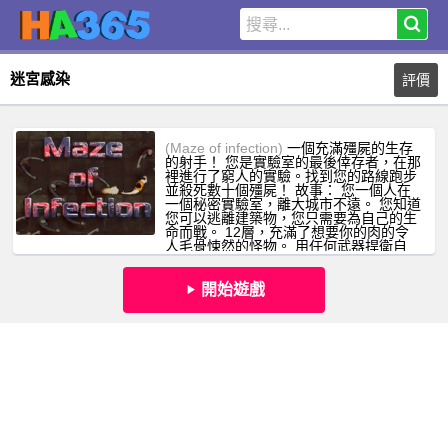
迷宮感染
評價
(Maze of infection)
一個充滿殭屍的生存
的射手！ 您是實驗室的最後倖存者，在那
裡進行了窮人的實驗。找到您的路線跑步
並殺死數十個殭屍！ 故事： 您一個人在
一個秘密實驗室，離大城市不遠。 您知道
您可以逃離建築物，您只需要為自己的生
命而戰。 12層，充滿了想要你的肉的令
人毛骨悚然的怪物。 用任何武器捍衛自
己，奔向出口...
開始遊戲