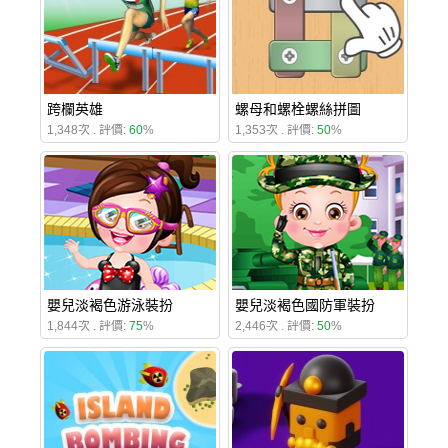
跨欄英雄
螺母和螺栓螺絲拼圖
1,348次 . 評價:
60
%
1,353次 . 評價:
50
%
嬰兒淡褐色游泳裝扮
嬰兒淡褐色國防軍裝扮
1,844次 . 評價:
75
%
2,446次 . 評價:
50
%