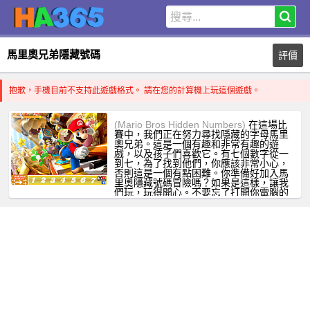
馬里奧兄弟隱藏號碼
評價
抱歉，手機目前不支持此遊戲格式。 請在您的計算機上玩這個遊戲。
(Mario Bros Hidden Numbers)
在這場比
賽中，我們正在努力尋找隱藏的字母馬里
奧兄弟。這是一個有趣和非常有趣的遊
戲，以及孩子們喜歡它。有七個數字從一
到七，為了找到他們，你應該非常小心，
否則這是一個有點困難。你準備好加入馬
里奧隱藏號碼冒險嗎？如果是這樣，讓我
們玩，玩得開心。不要忘了打開你電腦的
聲音！