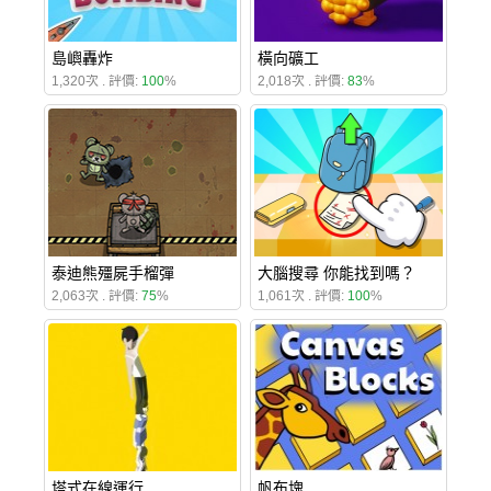
島嶼轟炸
橫向礦工
1,320次 . 評價:
100
%
2,018次 . 評價:
83
%
泰迪熊殭屍手榴彈
大腦搜尋 你能找到嗎？
2,063次 . 評價:
75
%
1,061次 . 評價:
100
%
塔式在線運行
帆布塊