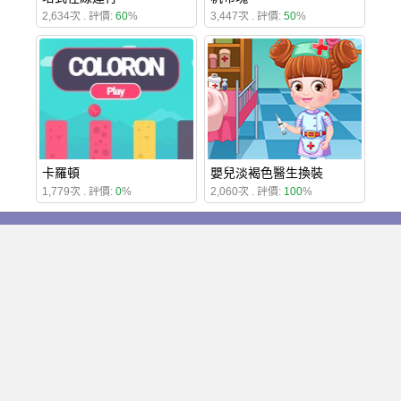
2,634次 . 評價:
60
%
3,447次 . 評價:
50
%
卡羅頓
嬰兒淡褐色醫生換裝
1,779次 . 評價:
0
%
2,060次 . 評價:
100
%