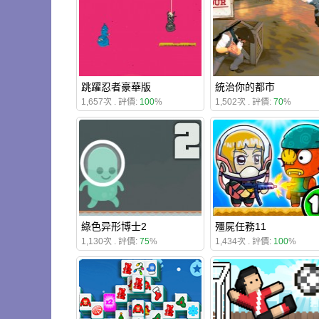
跳躍忍者豪華版
統治你的都市
1,657次 . 評價:
100
%
1,502次 . 評價:
70
%
綠色异形博士2
殭屍任務11
1,130次 . 評價:
75
%
1,434次 . 評價:
100
%