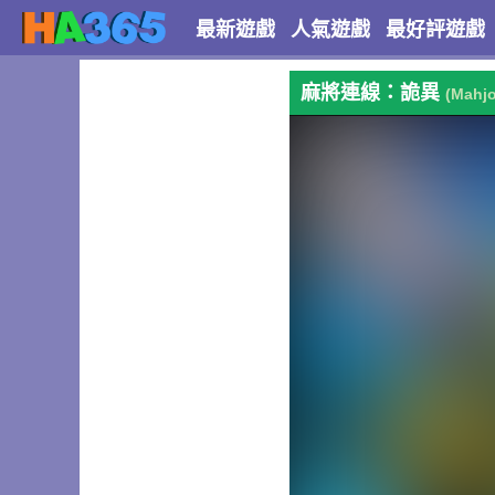
最新遊戲
人氣遊戲
最好評遊戲
麻將連線：詭異
(Mahj