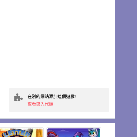
在別的網站添加這個遊戲!
查看嵌入代碼