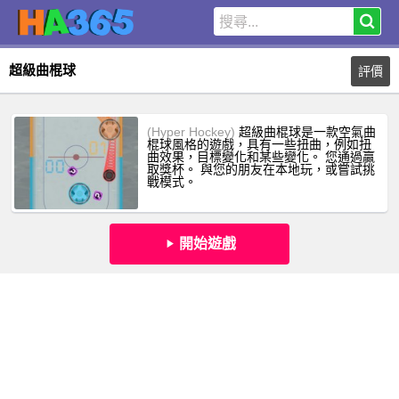
超級曲棍球
評價
(Hyper Hockey)
超級曲棍球是一款空氣曲
棍球風格的遊戲，具有一些扭曲，例如扭
曲效果，目標變化和某些變化。 您通過贏
取獎杯。 與您的朋友在本地玩，或嘗試挑
戰模式。
開始遊戲