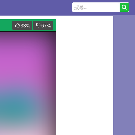
33
%
67
%