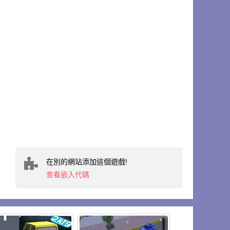
在別的網站添加這個遊戲!
查看嵌入代碼