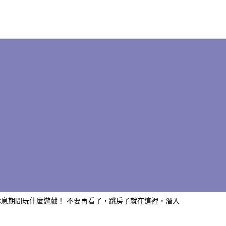
休息期間玩什麼遊戲！ 不要再看了，跳房子就在這裡，潛入