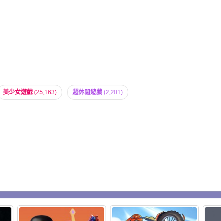
美少女遊戲
(25,163)
超休閒遊戲
(2,201)