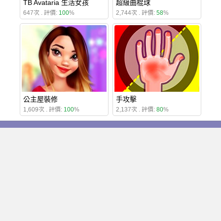
TB Avataria 生活女孩
超級曲棍球
647次 . 評價:
100
%
2,744次 . 評價:
58
%
公主屋裝修
手攻擊
1,609次 . 評價:
100
%
2,137次 . 評價:
80
%