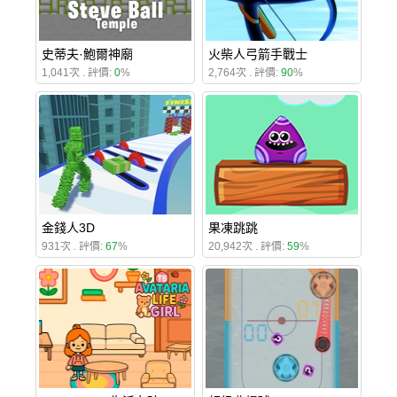
史蒂夫·鮑爾神廟
火柴人弓箭手戰士
1,041次 . 評價:
0
%
2,764次 . 評價:
90
%
金錢人3D
果凍跳跳
931次 . 評價:
67
%
20,942次 . 評價:
59
%