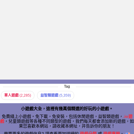
Tag
單人遊戲
(2,285)
益智類遊戲
(5,359)
小遊戲大全，這裡有幾萬個精選的好玩的小遊戲。
免費綫上小遊戲。免下載，免安裝，包括休閒遊戲，益智類遊戲，
.io遊
戲
，兒童類遊戲等各種不同類型的遊戲，我們每天都會添加新的遊戲，如
果您喜歡本網站，請收藏本網址，并告訴你的朋友！
需要更多的遊戲信息? 請查看更加詳細的
遊戲分類
或
遊戲專輯
。