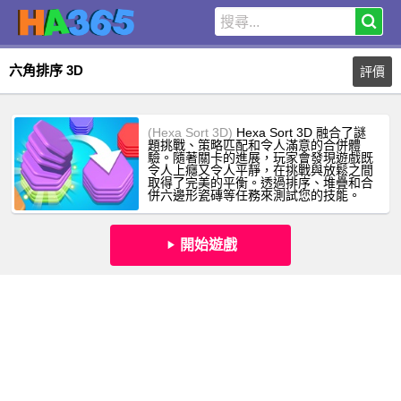
六角排序 3D
評價
(Hexa Sort 3D)
Hexa Sort 3D 融合了謎
題挑戰、策略匹配和令人滿意的合併體
驗。隨著關卡的進展，玩家會發現遊戲既
令人上癮又令人平靜，在挑戰與放鬆之間
取得了完美的平衡。透過排序、堆疊和合
併六邊形瓷磚等任務來測試您的技能。
開始遊戲