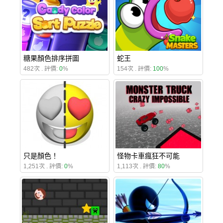
糖果顏色排序拼圖
蛇王
482次 . 評價:
0
%
154次 . 評價:
100
%
只是顏色！
怪物卡車瘋狂不可能
1,251次 . 評價:
0
%
1,113次 . 評價:
80
%