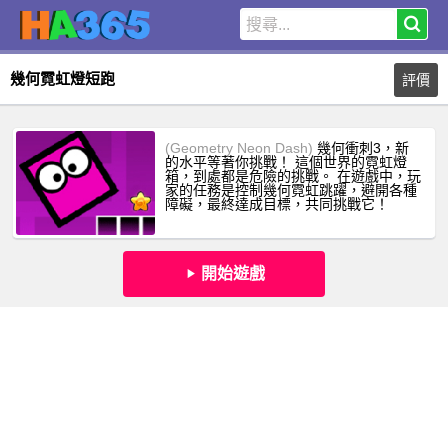
幾何霓虹燈短跑
評價
(Geometry Neon Dash)
幾何衝刺3，新
的水平等著你挑戰！ 這個世界的霓虹燈
箱，到處都是危險的挑戰。 在遊戲中，玩
家的任務是控制幾何霓虹跳躍，避開各種
障礙，最終達成目標，共同挑戰它！
開始遊戲