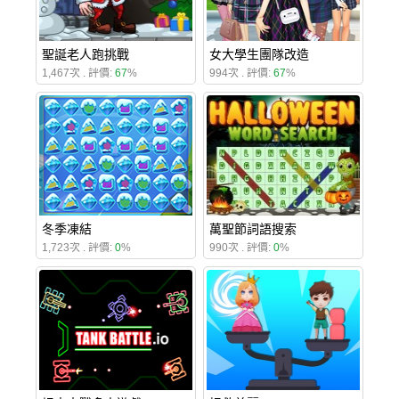
聖誕老人跑挑戰
女大學生團隊改造
1,467次 . 評價:
67
%
994次 . 評價:
67
%
冬季凍結
萬聖節詞語搜索
1,723次 . 評價:
0
%
990次 . 評價:
0
%