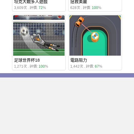
坦克大戰多人遊戲
拯救美麗
3,609次 . 評價:
72
%
628次 . 評價:
100
%
足球世界杯18
電路阻力
1,271次 . 評價:
100
%
1,442次 . 評價:
67
%