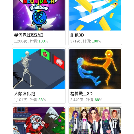
幾何霓虹燈彩虹
劍跑3D
1,206次 . 評價:
100
%
371次 . 評價:
100
%
人類演化跑
棍棒戰士3D
1,101次 . 評價:
88
%
2,440次 . 評價:
68
%