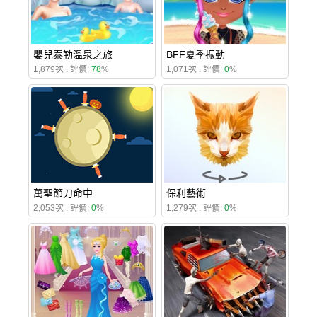
嬰兒泰勒溫泉之旅
BFF夏季振動
1,879次 . 評價:
78
%
1,071次 . 評價:
0
%
萬聖節刀命中
保利藝術
2,053次 . 評價:
0
%
1,279次 . 評價:
0
%