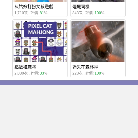
灰姑娘打扮女孩遊戲
殭屍司機
1,710次 . 評價:
81
%
843次 . 評價:
100
%
點數猫麻將
迷失在森林裡
2,080次 . 評價:
33
%
228次 . 評價:
100
%