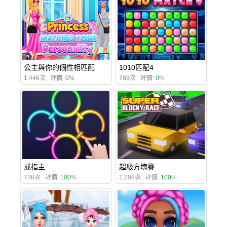
公主與你的個性相匹配
1010匹配4
1,446次 . 評價:
0
%
789次 . 評價:
0
%
戒指主
超級方塊賽
738次 . 評價:
100
%
1,208次 . 評價:
100
%