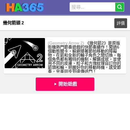
幾何箭頭 2
評價
(Geometry Arrow 2)
《幾何箭2》是原版
街機熱門節奏遊戲的快節奏續作！闖過6
個動態關卡，躲避隨著節拍移動的障礙
物。在箭和全新的輪子角色之間切換，每
個角色都有獨特的機制。解鎖成就，並使
用不同的皮膚、粒子和方塊紋理自訂你的
箭頭和輪。把握好你的移動時機，感受節
奏，完美同步到達傳送門！
開始遊戲