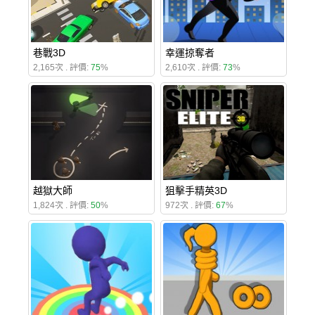
巷戰3D
幸運掠奪者
2,165次 . 評價:
75
%
2,610次 . 評價:
73
%
越獄大師
狙擊手精英3D
1,824次 . 評價:
50
%
972次 . 評價:
67
%