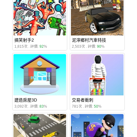
搞笑射手2
泥濘鄉村汽車特技
1,815次 . 評價:
92
%
2,503次 . 評價:
90
%
建造房屋3D
交易者衝刺
3,092次 . 評價:
83
%
781次 . 評價:
50
%