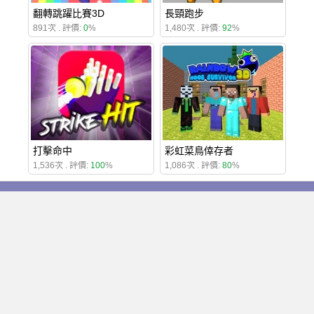
翻轉跳躍比賽3D
長頸跑步
891次 . 評價:
0
%
1,480次 . 評價:
92
%
打擊命中
彩虹菜鳥倖存者
1,536次 . 評價:
100
%
1,086次 . 評價:
80
%