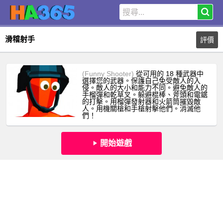
滑稽射手
評價
(Funny Shooter)
從可用的 18 種武器中
選擇您的武器。保護自己免受敵人的入
侵。敵人的大小和能力不同。避免敵人的
手榴彈和乾草叉。躲避棍棒、斧頭和電鋸
的打擊。用榴彈發射器和火箭筒摧毀敵
人。用機關槍和手槍射擊他們。消滅他
們！
開始遊戲