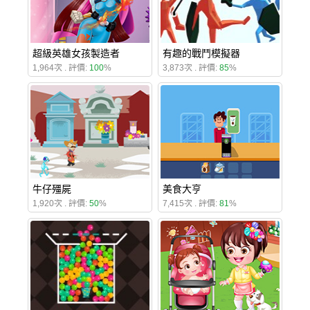
超級英雄女孩製造者
有趣的戰鬥模擬器
1,964次 . 評價:
100
%
3,873次 . 評價:
85
%
牛仔殭屍
美食大亨
1,920次 . 評價:
50
%
7,415次 . 評價:
81
%