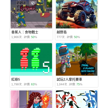
香蕉人：食物戰士
越野島
1,966次 . 評價:
50
%
777次 . 評價:
50
%
紅綠5
試玩2人摩托賽車
1,798次 . 評價:
63
%
1,044次 . 評價:
75
%