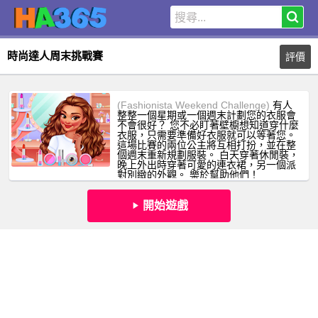
時尚達人周末挑戰賽
評價
(Fashionista Weekend Challenge)
有人
整整一個星期或一個週末計劃您的衣服會
不會很好？ 您不必盯著壁櫥想知道穿什麼
衣服，只需要準備好衣服就可以等著您。
這場比賽的兩位公主將互相打扮，並在整
個週末重新規劃服裝。 白天穿著休閒裝，
晚上外出時穿著可愛的連衣裙，另一個派
對別緻的外觀。 樂於幫助他們！
開始遊戲