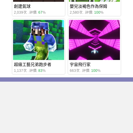
創建氣球
嬰兒淡褐色作為保姆
2,039次 . 評價:
67
%
2,580次 . 評價:
100
%
超級工藝兄弟跑步者
宇宙飛行家
1,137次 . 評價:
83
%
663次 . 評價:
100
%