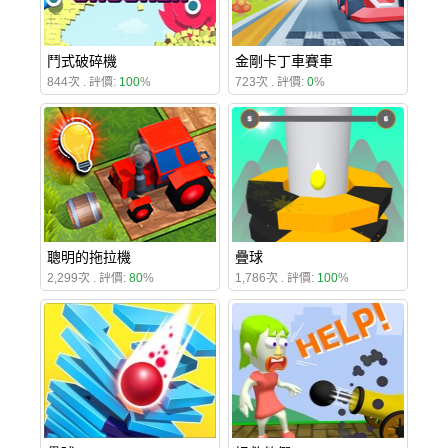
鬥式破碎機
金剛卡丁車賽車
844次 . 評價:
100
%
723次 . 評價:
0
%
聰明的拖拉機
疊球
2,299次 . 評價:
80
%
1,786次 . 評價:
100
%