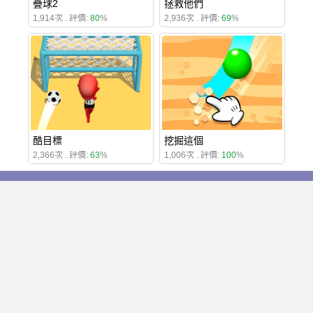
疊球2
拯救他們
1,914次 . 評價:
80
%
2,936次 . 評價:
69
%
酷目標
挖掘這個
2,366次 . 評價:
63
%
1,006次 . 評價:
100
%