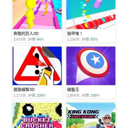
奔跑的巨人3D
指甲堆！
2,470次 . 評價:
94
%
1,156次 . 評價:
83
%
道路繪製3D
磁盤王
1,172次 . 評價:
100
%
1,854次 . 評價:
100
%