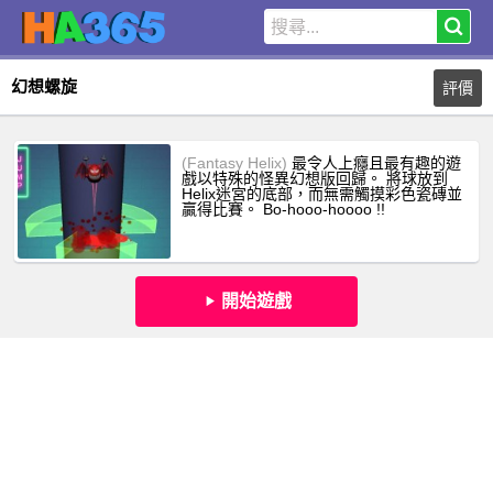
幻想螺旋
評價
(Fantasy Helix)
最令人上癮且最有趣的遊
戲以特殊的怪異幻想版回歸。 將球放到
Helix迷宮的底部，而無需觸摸彩色瓷磚並
贏得比賽。 Bo-hooo-hoooo !!
開始遊戲