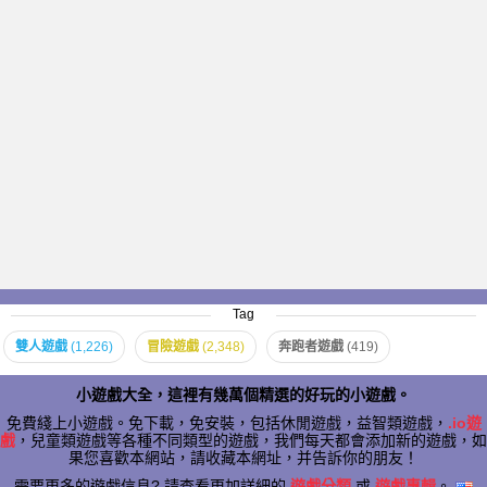
Tag
雙人遊戲
(1,226)
冒險遊戲
(2,348)
奔跑者遊戲
(419)
小遊戲大全，這裡有幾萬個精選的好玩的小遊戲。
免費綫上小遊戲。免下載，免安裝，包括休閒遊戲，益智類遊戲，
.io遊
戲
，兒童類遊戲等各種不同類型的遊戲，我們每天都會添加新的遊戲，如
果您喜歡本網站，請收藏本網址，并告訴你的朋友！
需要更多的遊戲信息? 請查看更加詳細的
遊戲分類
或
遊戲專輯
。