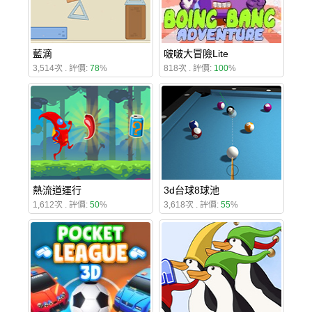
藍滴
啵啵大冒險Lite
3,514次 . 評價:
78
%
818次 . 評價:
100
%
熱流道運行
3d台球8球池
1,612次 . 評價:
50
%
3,618次 . 評價:
55
%