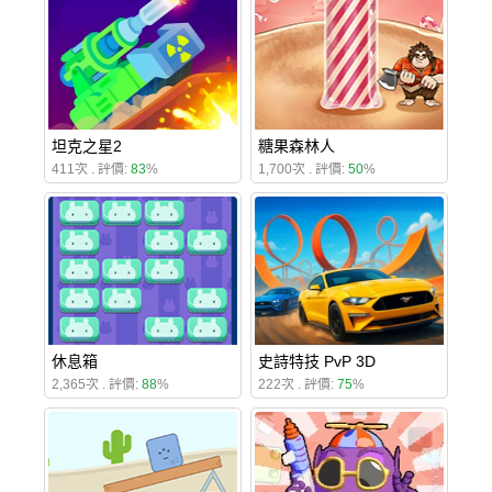
坦克之星2
糖果森林人
411次 . 評價:
83
%
1,700次 . 評價:
50
%
休息箱
史詩特技 PvP 3D
2,365次 . 評價:
88
%
222次 . 評價:
75
%