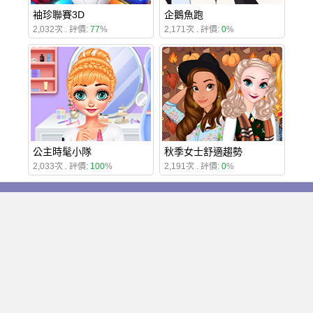
袖珍聯賽3D
企鵝魚跑
2,032次 . 評價:
77
%
2,171次 . 評價:
0
%
公主時髦小隊
秋季女士舒適趨勢
2,033次 . 評價:
100
%
2,191次 . 評價:
0
%