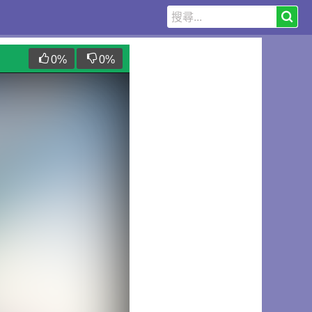
0
%
0
%