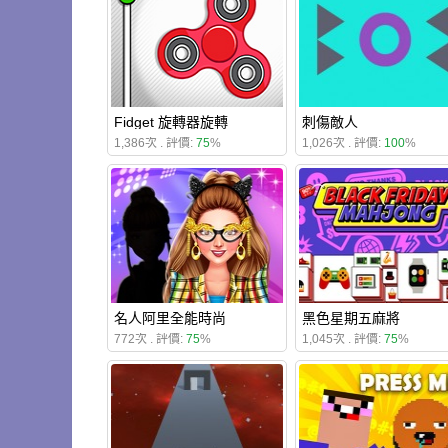
Fidget 旋轉器旋轉
刺傷敵人
1,386次 . 評價:
75
%
1,026次 . 評價:
100
%
名人阿里全能時尚
黑色星期五麻將
772次 . 評價:
75
%
1,045次 . 評價:
75
%