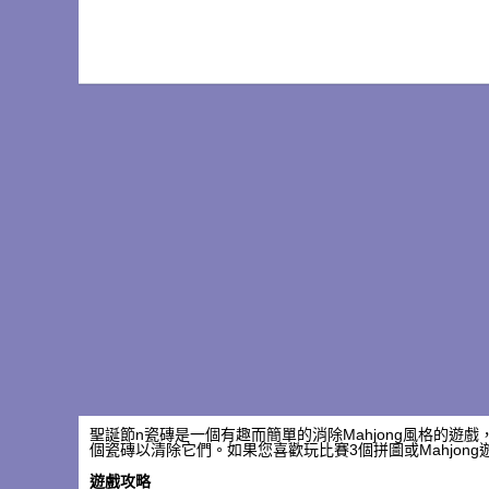
聖誕節n瓷磚是一個有趣而簡單的消除Mahjong風格的遊
個瓷磚以清除它們。如果您喜歡玩比賽3個拼圖或Mahjon
遊戲攻略