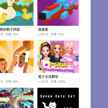
媽和鴨子拼圖
像素衝
5次 . 評價:
75
%
1,801次 . 評價:
75
%
電子女孩轉型
5次 . 評價:
68
%
1,409次 . 評價:
100
%