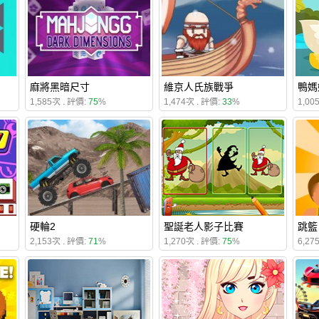
麻將黑暗尺寸
維京人氏族戰爭
鴨媽
1,585次 . 評價:
75
%
1,474次 . 評價:
33
%
1,00
硬輪2
聖誕老人影子比賽
跳籃
2,153次 . 評價:
71
%
1,270次 . 評價:
75
%
6,27