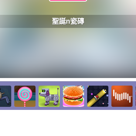
聖誕n瓷磚