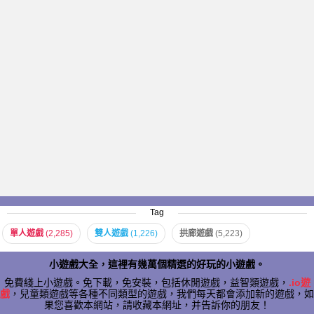
Tag
單人遊戲
(2,285)
雙人遊戲
(1,226)
拱廊遊戲
(5,223)
小遊戲大全，這裡有幾萬個精選的好玩的小遊戲。
免費綫上小遊戲。免下載，免安裝，包括休閒遊戲，益智類遊戲，
.io遊
戲
，兒童類遊戲等各種不同類型的遊戲，我們每天都會添加新的遊戲，如
果您喜歡本網站，請收藏本網址，并告訴你的朋友！