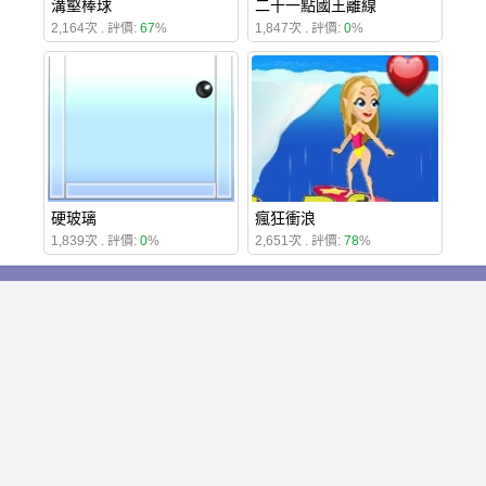
溝壑棒球
二十一點國王離線
2,164次 . 評價:
67
%
1,847次 . 評價:
0
%
硬玻璃
瘋狂衝浪
1,839次 . 評價:
0
%
2,651次 . 評價:
78
%