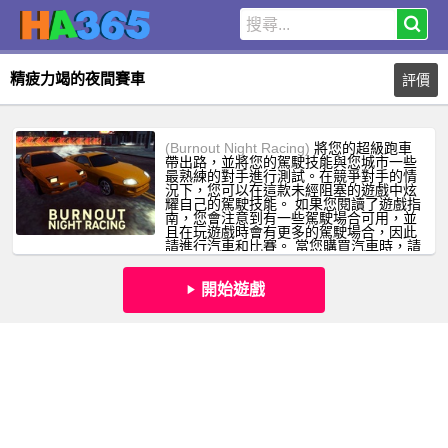
精疲力竭的夜間賽車
評價
(Burnout Night Racing)
將您的超級跑車
帶出路，並將您的駕駛技能與您城市一些
最熟練的對手進行測試。在競爭對手的情
況下，您可以在這款未經阻塞的遊戲中炫
耀自己的駕駛技能。 如果您閱讀了遊戲指
南，您會注意到有一些駕駛場合可用，並
且在玩遊戲時會有更多的駕駛場合，因此
請進行汽車和比賽。 當您購買汽車時，請
記住，您可以將其自定義為自己的喜好，
並真正使其成為您的喜好。
開始遊戲