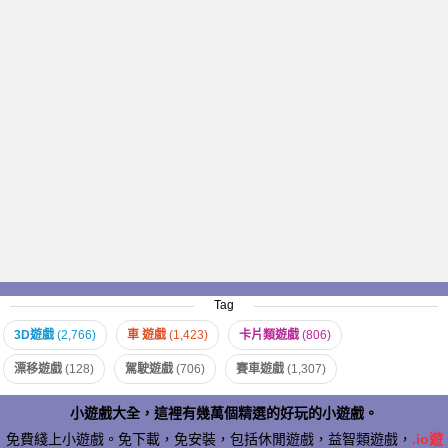
Tag
3D遊戲
(2,766)
車 遊戲
(1,423)
卡片類遊戲
(806)
漂移遊戲
(128)
駕駛遊戲
(706)
賽車遊戲
(1,307)
小遊戲大全，這裡有幾萬個精選的好玩的小遊戲。
免費綫上小遊戲。免下載，免安裝，包括休閒遊戲，益智類遊戲，
.io遊