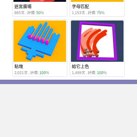
迷宮廣場
字母匹配
865次 . 評價:
50
%
1,153次 . 評價:
75
%
粘塊
給它上色
2,021次 . 評價:
100
%
1,499次 . 評價:
100
%