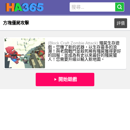
方塊僵屍攻擊
評價
(Block Craft Zombie Attack)
殭屍生存遊
戲。您賺了新的武器，以生存最多的浪
潮！與老闆戰鬥並殺死稀有殭屍獲得更好
的回報，並成為有史以來最好的殭屍獵
人！您需要升級以輸入新地圖。
開始遊戲