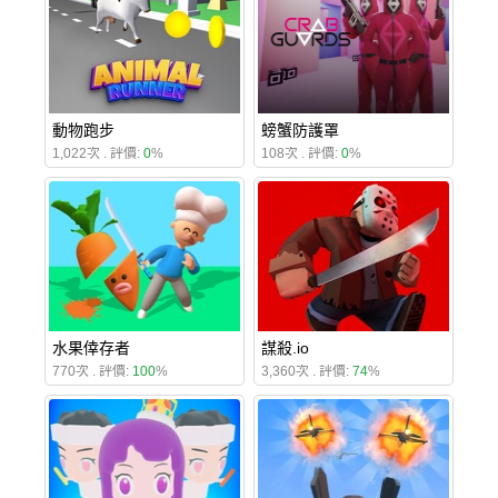
動物跑步
螃蟹防護罩
1,022次 . 評價:
0
%
108次 . 評價:
0
%
水果倖存者
謀殺.io
770次 . 評價:
100
%
3,360次 . 評價:
74
%