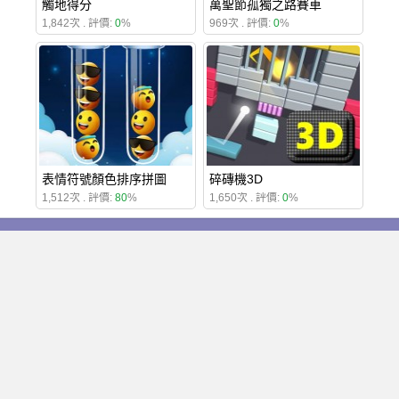
觸地得分
萬聖節孤獨之路賽車
1,842次 . 評價:
0
%
969次 . 評價:
0
%
表情符號顏色排序拼圖
碎磚機3D
1,512次 . 評價:
80
%
1,650次 . 評價:
0
%