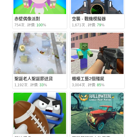
赤壁偶像派對
空襲 - 戰機模擬器
754次 . 評價:
100
%
1,671次 . 評價:
79
%
聖誕老人聖誕節送貨
櫃檯工藝2個殭屍
1,192次 . 評價:
33
%
3,004次 . 評價:
85
%