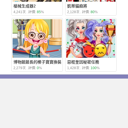
槍械生成器2
凱蒂貓麻將
4,241次 . 評價:
85
%
2,128次 . 評價:
80
%
博物館館長的榛子寶寶換裝
惡棍奎因秘密任務
2,279次 . 評價:
0
%
1,428次 . 評價:
100
%