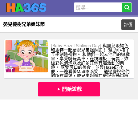
嬰兒榛樹兄弟姐妹節
評價
(Baby Hazel Siblings Day)
與嬰兒淡褐色
和馬特一起慶祝兄弟姐妹節！ 幫助小孩子
互相創造禮物。 和他們一起去他們的遊戲
室，享受騎玩具車，在蹺蹺板上玩耍，炸
破彩色泡泡以及許多其他有趣活動的樂
趣。 享受可口的美食，並與Hazel玩小
便，一邊看著Matt咯咯笑。 通過慶祝他們
的所有需求，使兄弟姐妹在慶祝活動中感
到高興。 全國兄弟姐妹節快樂！
開始遊戲