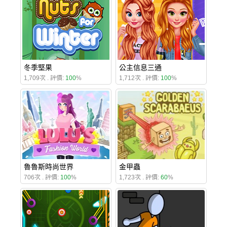
冬季堅果
公主信息三通
1,709次 . 評價:
100
%
1,712次 . 評價:
100
%
魯魯斯時尚世界
金甲蟲
706次 . 評價:
100
%
1,723次 . 評價:
60
%