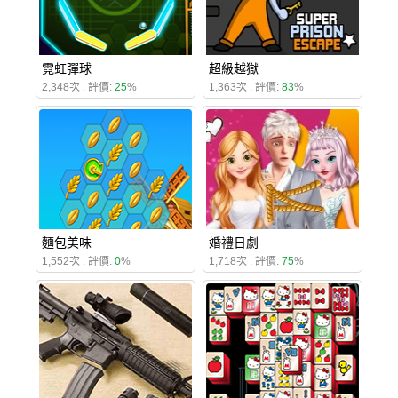
霓虹彈球
超級越獄
2,348次 . 評價:
25
%
1,363次 . 評價:
83
%
麵包美味
婚禮日劇
1,552次 . 評價:
0
%
1,718次 . 評價:
75
%