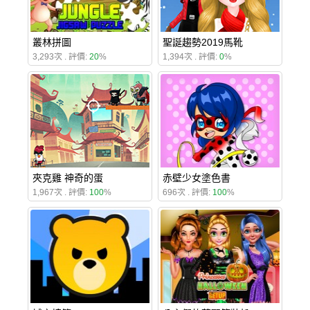
叢林拼圖
聖誕趨勢2019馬靴
3,293次 . 評價:
20
%
1,394次 . 評價:
0
%
夾克雞 神奇的蛋
赤壁少女塗色書
1,967次 . 評價:
100
%
696次 . 評價:
100
%