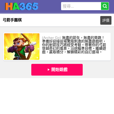
弓箭手圍棋
評價
(Archer Go)
無盡的箭矢，無盡的樂趣！
準備好迎接這場驚險刺激的無盡遊戲吧，
你的射箭技巧將經受考驗。帶著你的弓箭
穿越奇幻的風景，沿途瞄準目標。繼續遊
戲，贏取積分，解鎖精彩的自訂選項。
開始遊戲