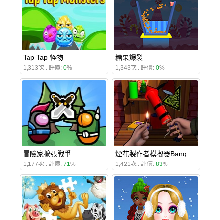
Tap Tap 怪物
糖果爆裂
1,313次 . 評價:
0
%
1,343次 . 評價:
0
%
冒險家擴張戰爭
煙花製作者模擬器Bang
1,177次 . 評價:
71
%
1,421次 . 評價:
83
%