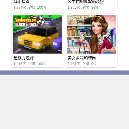
城市接管
公主們的萬聖節裝扮
1,234次 . 評價:
100
%
1,255次 . 評價:
88
%
超級方塊賽
美女書籍和時尚
1,216次 . 評價:
100
%
1,761次 . 評價:
0
%