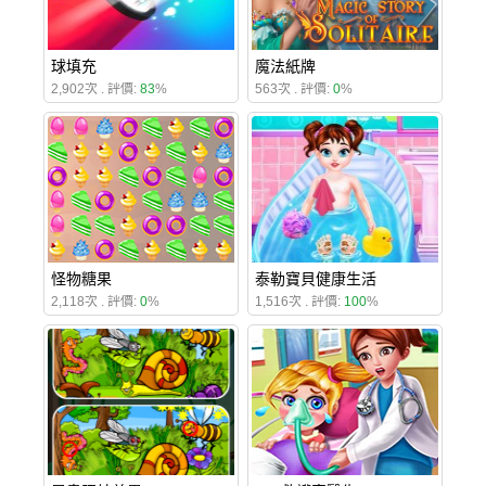
球填充
魔法紙牌
2,902次 . 評價:
83
%
563次 . 評價:
0
%
怪物糖果
泰勒寶貝健康生活
2,118次 . 評價:
0
%
1,516次 . 評價:
100
%