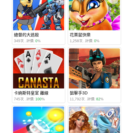
總督的大逃殺
花栗鼠快樂
349次 . 評價:
0
%
1,258次 . 評價:
0
%
卡納斯特皇室 離線
狙擊手3D
745次 . 評價:
100
%
11,792次 . 評價:
82
%