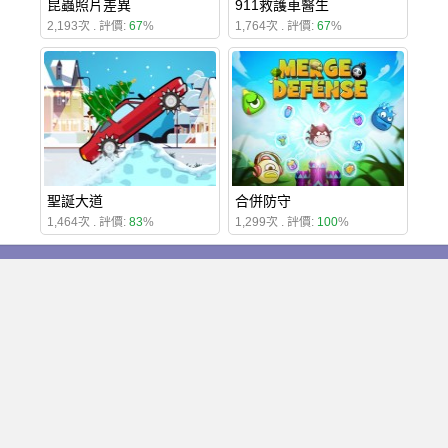
昆蟲照片差異
911救護車醫生
2,193次 . 評價:
67
%
1,764次 . 評價:
67
%
聖誕大道
合併防守
1,464次 . 評價:
83
%
1,299次 . 評價:
100
%